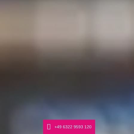
Γ
+49 6322 9593 120