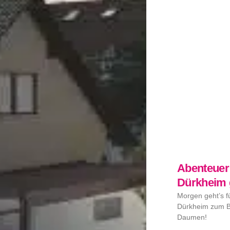
Abenteuer
Dürkheim g
Morgen geht’s 
Dürkheim zum Bu
Daumen!