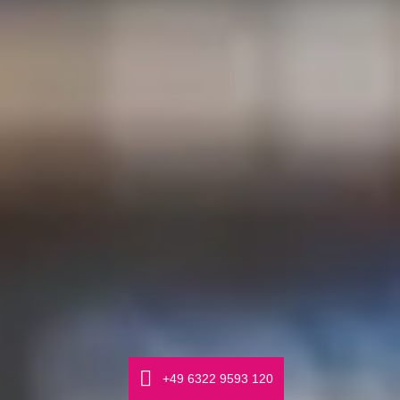
Γ
+49 6322 9593 120