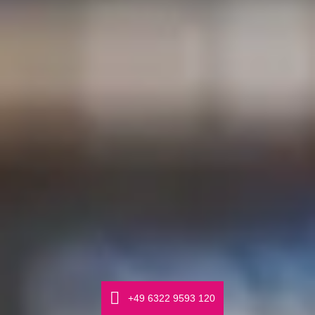
Γ
+49 6322 9593 120